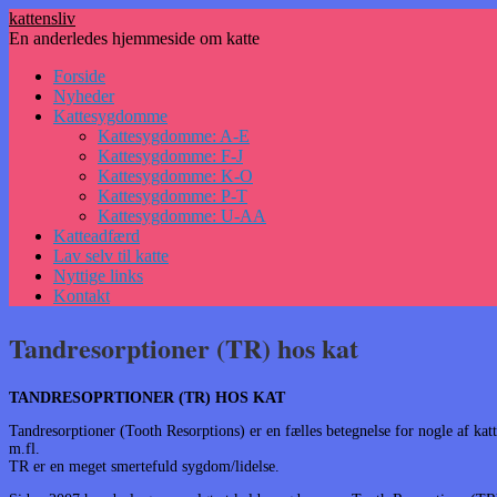
kattensliv
En anderledes hjemmeside om katte
Hop
Forside
til
Nyheder
indhold
Kattesygdomme
Kattesygdomme: A-E
Kattesygdomme: F-J
Kattesygdomme: K-O
Kattesygdomme: P-T
Kattesygdomme: U-AA
Katteadfærd
Lav selv til katte
Nyttige links
Kontakt
Tandresorptioner (TR) hos kat
TANDRESOPRTIONER (TR) HOS KAT
Tandresorptioner (Tooth Resorptions) er en fælles betegnelse for nogle af 
m.fl.
TR er en meget smertefuld sygdom/lidelse.