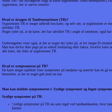
Siden 2007 har dyrlægerne valgt at kalde sygdommen Tooth Resorptions (TR) f
sygdomme, der er nævnt ovenfor.
Hvad er årsagen til Tandresorptioner (TR)?
Sygsommen TR er meget udbredt hos katte, og selv om, at sygdommen er mege
udvikler TR.
Noget tyder på, at de katte, der har udviklet TR i nogle af tænderne, også har 
Undersøgelser viser også, at der er noget der tyder på, at for meget D-vitami
Man kan derfor ikke pege på en
enkelt forklaring eller faktor, hvorfor katte 
alle katte, der lider af sygdommen TR.
Hvad er symptomerne på TR?
Da katte meget sjældent viser symptomer på tandpine og smerter kan de gå m
bemærker, at der er noget galt med sin kat.
Man kan inddele symptomerne i: Synlige symptomer og Ingen symptom
Synlige symptomer på TR:
S
ynlige symptomer på TR ses som regel ved tandkødskanten, hvor tandk
kanten.