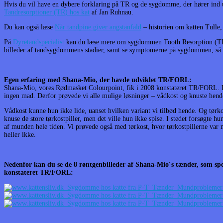
Hvis du vil have en dybere forklaring på TR og de sygdomme, der hører ind u
Tandresorptioner (TR) hos kat
af Jan Ruhnau.
Du kan også læse
Når tandpine giver angstanfald
– historien om katten Tulle, 
På
Dyretandspecialist
kan du læse mere om sygdommen Tooth Resorption (TR/
billeder af tandsygdommens stadier, samt se symptomerne på sygdommen, så
Egen erfaring med Shana-Mio, der havde udviklet TR/FORL:
Shana-Mio, vores Rødmasket Colourpoint, fik i 2008 konstateret TR/FORL. D
ingen mad. Derfor prøvede vi alle mulige løsninger – vådkost og knuste hende
Vådkost kunne hun ikke lide, uanset hvilken variant vi tilbød hende. Og tørko
knuse de store tørkostpiller, men det ville hun ikke spise. I stedet forsøgte h
af munden hele tiden. Vi prøvede også med tørkost, hvor tørkostpillerne va
heller ikke.
Nedenfor kan du se de 8 røntgenbilleder af Shana-Mio´s tænder, som spe
konstateret TR/FORL: