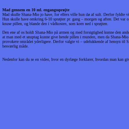
Mad gennem en 10 ml. engangssprøjte
Mad skulle Shana-Mio jo have, for ellers ville hun dø af sult. Derfor fyldte
Hun skulle have omkring 6-10 sprøjter pr. gang – morgen og aften. Det var o
knuse pillen, og blande den i vådkosten, som kom ned i sprøjten.
Den ene af os holdt Shana-Mio på armen og med forsigtighed kunne den ande
at man med et snuptag kunne give hende pillen i munden, men da Shana-Mio 
provokere området yderligere. Derfor valgte vi – udelukkende af hensyn til 
besværlig måde.
Nedenfor kan du se en video, hvor en dyrlæge forklarer, hvordan man kan giv