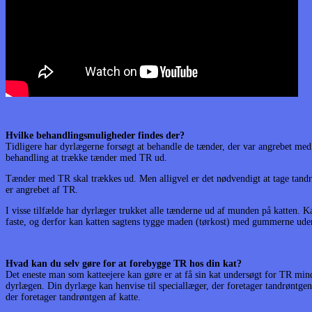
Hvilke behandlingsmuligheder findes der?
Tidligere har dyrlægerne forsøgt at behandle de tænder, der var angrebet m
behandling at trække tænder med TR ud.
Tænder med TR skal trækkes ud. Men alligvel er det nødvendigt at tage tandrø
er angrebet af TR.
I visse tilfælde har dyrlæger trukket alle tænderne ud af munden på katten. K
faste, og derfor kan katten sagtens tygge maden (tørkost) med gummerne ude
Hvad kan du selv gøre for at forebygge TR hos din kat?
Det eneste man som katteejere kan gøre er at få sin kat undersøgt for TR minds
dyrlægen. Din dyrlæge kan henvise til speciallæger, der foretager tandrøntge
der foretager tandrøntgen af katte.