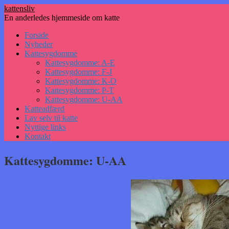
kattensliv
En anderledes hjemmeside om katte
Hop
Forside
til
Nyheder
indhold
Kattesygdomme
Kattesygdomme: A-E
Kattesygdomme: F-J
Kattesygdomme: K-O
Kattesygdomme: P-T
Kattesygdomme: U-AA
Katteadfærd
Lav selv til katte
Nyttige links
Kontakt
Kattesygdomme: U-AA