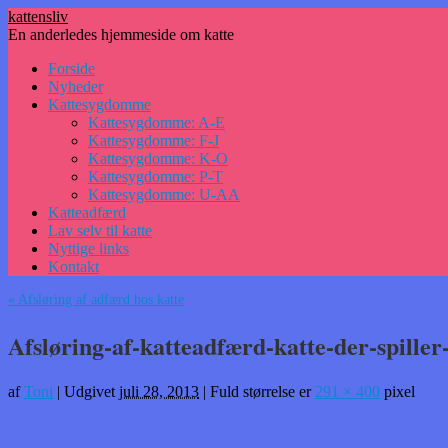
kattensliv
En anderledes hjemmeside om katte
Hop
Forside
til
Nyheder
indhold
Kattesygdomme
Kattesygdomme: A-E
Kattesygdomme: F-J
Kattesygdomme: K-O
Kattesygdomme: P-T
Kattesygdomme: U-AA
Katteadfærd
Lav selv til katte
Nyttige links
Kontakt
«
Afsløring af adfærd hos katte
Afsløring-af-katteadfærd-katte-der-spiller
af
Toni
|
Udgivet
juli 28, 2013
|
Fuld størrelse er
291 × 400
pixel