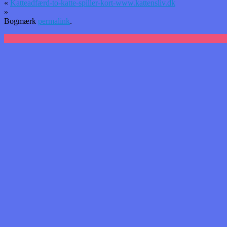
«
Katteadfærd-to-katte-spiller-kort-www.kattensliv.dk
»
Bogmærk
permalink
.