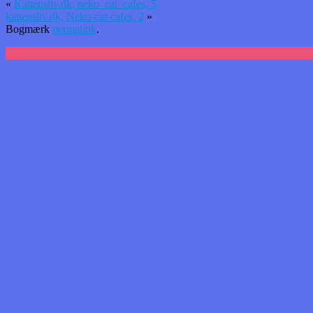
«
Kattensliv.dk, neko_cat_cafes, 5
kattensliv.dk, Neko-cat-cafes, 2
»
Bogmærk
permalink
.