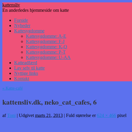
kattensliv
En anderledes hjemmeside om katte
Hop
Forside
til
Nyheder
indhold
Kattesygdomme
Kattesygdomme: A-E
Kattesygdomme: F-J
Kattesygdomme: K-O
Kattesygdomme: P-T
Kattesygdomme: U-AA
Katteadfærd
Lav selv til katte
Nyttige links
Kontakt
«
Katte-café
kattensliv.dk, neko_cat_cafes, 6
af
Toni
|
Udgivet
marts 21, 2013
|
Fuld størrelse er
624 × 466
pixel