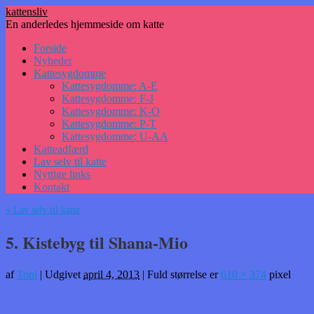
kattensliv
En anderledes hjemmeside om katte
Hop
Forside
til
Nyheder
indhold
Kattesygdomme
Kattesygdomme: A-E
Kattesygdomme: F-J
Kattesygdomme: K-O
Kattesygdomme: P-T
Kattesygdomme: U-AA
Katteadfærd
Lav selv til katte
Nyttige links
Kontakt
«
Lav selv til katte
5. Kistebyg til Shana-Mio
af
Toni
|
Udgivet
april 4, 2013
|
Fuld størrelse er
610 × 374
pixel