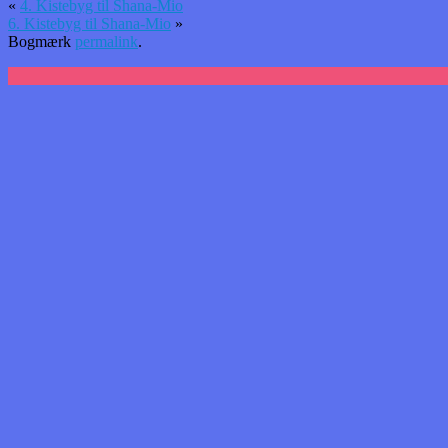
«
4. Kistebyg til Shana-Mio
6. Kistebyg til Shana-Mio
»
Bogmærk
permalink
.