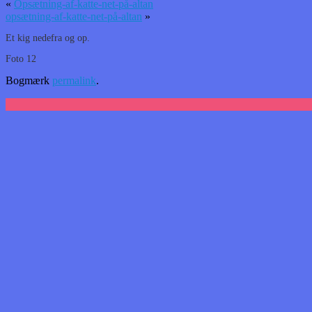
«
Opsætning-af-katte-net-på-altan
opsætning-af-katte-net-på-altan
»
Et kig nedefra og op.
Foto 12
Bogmærk
permalink
.