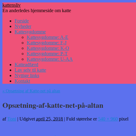
kattensliv
En anderledes hjemmeside om katte
Hop
Forside
til
Nyheder
indhold
Kattesygdomme
Kattesygdomme: A-E
Kattesygdomme: F-J
Kattesygdomme: K-O
Kattesygdomme: P-T
Kattesygdomme: U-AA
Katteadfærd
Lav selv til katte
Nyttige links
Kontakt
«
Opsætning af Katte-net på altan
Opsætning-af-katte-net-på-altan
af
Toni
|
Udgivet
april 25, 2018
|
Fuld størrelse er
540 × 960
pixel