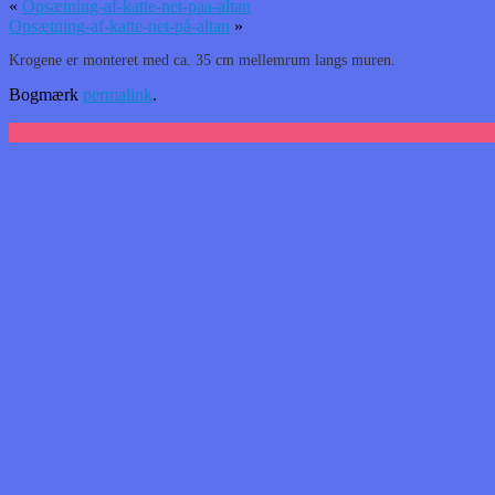
«
Opsætning-af-katte-net-paa-altan
Opsætning-af-katte-net-på-altan
»
Krogene er monteret med ca. 35 cm mellemrum langs muren.
Bogmærk
permalink
.