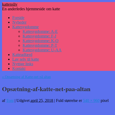
kattensliv
En anderledes hjemmeside om katte
Hop
Forside
til
Nyheder
indhold
Kattesygdomme
Kattesygdomme: A-E
Kattesygdomme: F-J
Kattesygdomme: K-O
Kattesygdomme: P-T
Kattesygdomme: U-AA
Katteadfærd
Lav selv til katte
Nyttige links
Kontakt
«
Opsætning af Katte-net på altan
Opsætning-af-katte-net-paa-altan
af
Toni
|
Udgivet
april 25, 2018
|
Fuld størrelse er
540 × 960
pixel