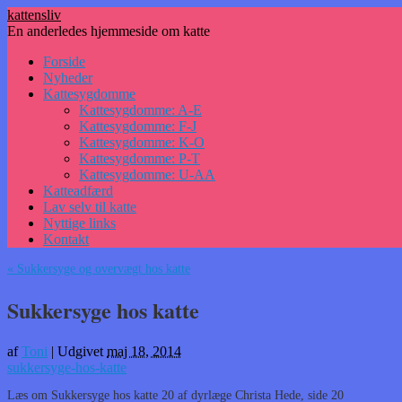
kattensliv
En anderledes hjemmeside om katte
Hop
Forside
til
Nyheder
indhold
Kattesygdomme
Kattesygdomme: A-E
Kattesygdomme: F-J
Kattesygdomme: K-O
Kattesygdomme: P-T
Kattesygdomme: U-AA
Katteadfærd
Lav selv til katte
Nyttige links
Kontakt
«
Sukkersyge og overvægt hos katte
Sukkersyge hos katte
af
Toni
|
Udgivet
maj 18, 2014
sukkersyge-hos-katte
Læs om Sukkersyge hos katte 20 af dyrlæge Christa Hede, side 20