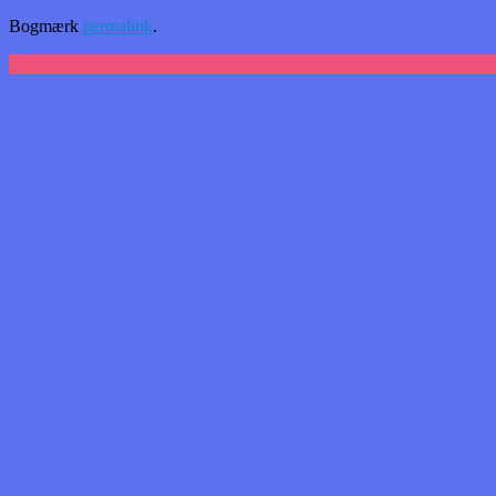
Bogmærk
permalink
.