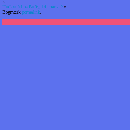
«
Hudkræft hos Buffy, 14. marts, 2
»
Bogmærk
permalink
.