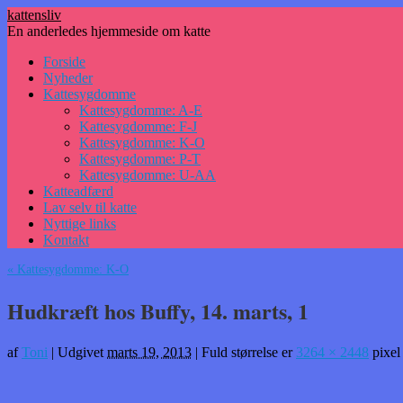
kattensliv
En anderledes hjemmeside om katte
Hop
Forside
til
Nyheder
indhold
Kattesygdomme
Kattesygdomme: A-E
Kattesygdomme: F-J
Kattesygdomme: K-O
Kattesygdomme: P-T
Kattesygdomme: U-AA
Katteadfærd
Lav selv til katte
Nyttige links
Kontakt
«
Kattesygdomme: K-O
Hudkræft hos Buffy, 14. marts, 1
af
Toni
|
Udgivet
marts 19, 2013
|
Fuld størrelse er
3264 × 2448
pixel