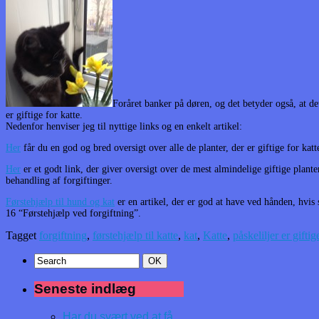
Foråret banker på døren, og det betyder også, at det
er giftige for katte.
Nedenfor henviser jeg til nyttige links og en enkelt artikel:
Her
får du en god og bred oversigt over alle de planter, der er giftige for katt
Her
er et godt link, der giver oversigt over de mest almindelige giftige plant
behandling af forgiftinger.
Førstehjælp til hund og kat
er en artikel, der er god at have ved hånden, hvis 
16 “Førstehjælp ved forgiftning”.
Tagget
forgiftning
,
førstehjælp til katte
,
kat
,
Katte
,
påskeliljer er giftig
Seneste indlæg
Har du svært ved at få