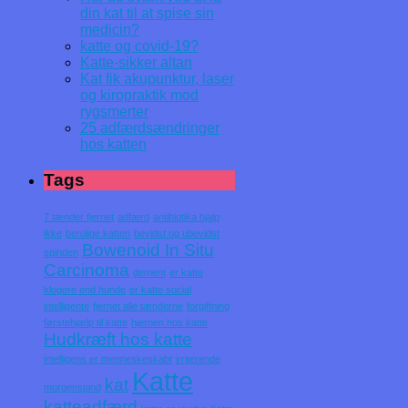
din kat til at spise sin
medicin?
katte og covid-19?
Katte-sikker altan
Kat fik akupunktur, laser
og kiropraktik mod
rygsmerter
25 adfærdsændringer
hos katten
Tags
7 tænder fjernet
adfærd
antibiotika hjalp
ikke
berolige katten
bevidst og ubevidst
Bowenoid In Situ
spinden
Carcinoma
dement
er katte
klogere end hunde
er katte social
intelligente
fjernet alle tænderne
forgiftning
førstehjælp til katte
hjernen hos katte
Hudkræft hos katte
intelligens er menneskeskabt
irriterende
Katte
kat
morgenspind
katteadfærd