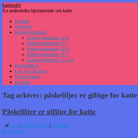
kattensliv
En anderledes hjemmeside om katte
Hop
Forside
til
Nyheder
indhold
Kattesygdomme
Kattesygdomme: A-E
Kattesygdomme: F-J
Kattesygdomme: K-O
Kattesygdomme: P-T
Kattesygdomme: U-AA
Katteadfærd
Lav selv til katte
Nyttige links
Kontakt
Tag arkiver:
påskeliljer er giftige for katte
Påskeliljer er giftige for katte
af
Toni
|
marts 5, 2013
|
Nyheder
Kommentér