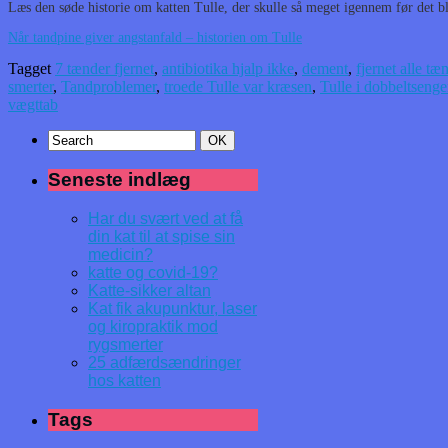
Læs den søde historie om katten Tulle, der skulle så meget igennem før det b
Når tandpine giver angstanfald – historien om Tulle
Tagget
7 tænder fjernet
,
antibiotika hjalp ikke
,
dement
,
fjernet alle tæ
smerter
,
Tandproblemer
,
troede Tulle var kræsen
,
Tulle i dobbeltseng
vægttab
Seneste indlæg
Har du svært ved at få
din kat til at spise sin
medicin?
katte og covid-19?
Katte-sikker altan
Kat fik akupunktur, laser
og kiropraktik mod
rygsmerter
25 adfærdsændringer
hos katten
Tags