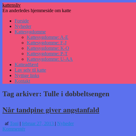
kattensliv
En anderledes hjemmeside om katte
Hop
Forside
til
Nyheder
indhold
Kattesygdomme
Kattesygdomme: A-E
Kattesygdomme: F-J
Kattesygdomme: K-O
Kattesygdomme: P-T
Kattesygdomme: U-AA
Katteadfærd
Lav selv til katte
Nyttige links
Kontakt
Tag arkiver:
Tulle i dobbeltsengen
Når tandpine giver angstanfald
af
Toni
|
februar 27, 2013
|
Nyheder
Kommentér