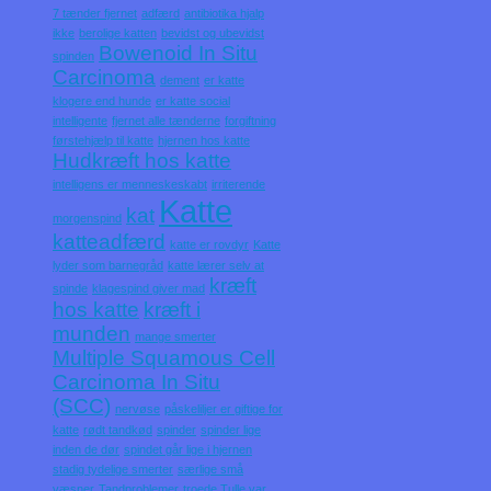
7 tænder fjernet
adfærd
antibiotika hjalp
ikke
berolige katten
bevidst og ubevidst
Bowenoid In Situ
spinden
Carcinoma
dement
er katte
klogere end hunde
er katte social
intelligente
fjernet alle tænderne
forgiftning
førstehjælp til katte
hjernen hos katte
Hudkræft hos katte
intelligens er menneskeskabt
irriterende
Katte
kat
morgenspind
katteadfærd
katte er rovdyr
Katte
lyder som barnegråd
katte lærer selv at
kræft
spinde
klagespind giver mad
hos katte
kræft i
munden
mange smerter
Multiple Squamous Cell
Carcinoma In Situ
(SCC)
nervøse
påskeliljer er giftige for
katte
rødt tandkød
spinder
spinder lige
inden de dør
spindet går lige i hjernen
stadig tydelige smerter
særlige små
væsner
Tandproblemer
troede Tulle var