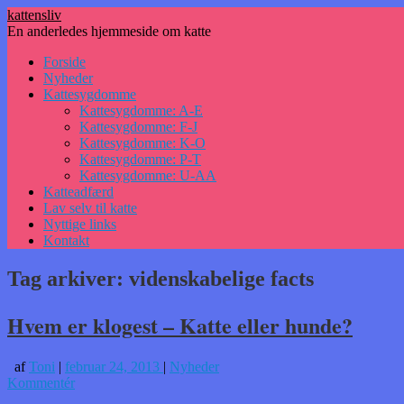
kattensliv
En anderledes hjemmeside om katte
Hop
Forside
til
Nyheder
indhold
Kattesygdomme
Kattesygdomme: A-E
Kattesygdomme: F-J
Kattesygdomme: K-O
Kattesygdomme: P-T
Kattesygdomme: U-AA
Katteadfærd
Lav selv til katte
Nyttige links
Kontakt
Tag arkiver:
videnskabelige facts
Hvem er klogest – Katte eller hunde?
af
Toni
|
februar 24, 2013
|
Nyheder
Kommentér