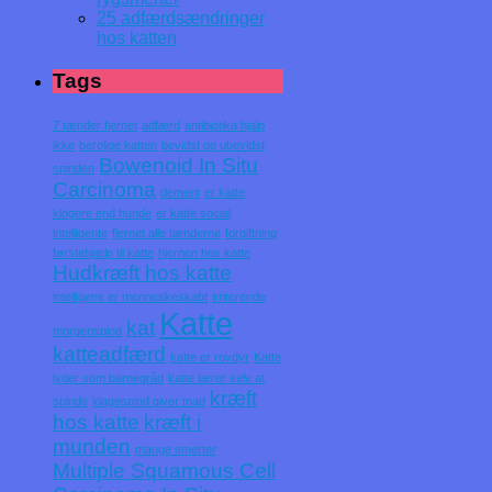
25 adfærdsændringer
hos katten
Tags
7 tænder fjernet
adfærd
antibiotika hjalp
ikke
berolige katten
bevidst og ubevidst
Bowenoid In Situ
spinden
Carcinoma
dement
er katte
klogere end hunde
er katte social
intelligente
fjernet alle tænderne
forgiftning
førstehjælp til katte
hjernen hos katte
Hudkræft hos katte
intelligens er menneskeskabt
irriterende
Katte
kat
morgenspind
katteadfærd
katte er rovdyr
Katte
lyder som barnegråd
katte lærer selv at
kræft
spinde
klagespind giver mad
hos katte
kræft i
munden
mange smerter
Multiple Squamous Cell