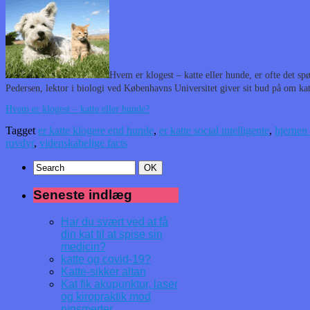
Hvem er klogest – katte eller hunde, er ofte det sp
Pedersen, lektor i biologi ved Københavns Universitet giver sit bud på om ka
Hvem er klogest – katte eller hunde?
Tagget
er katte klogere end hunde
,
er katte social intelligente
,
hjernen 
rovdyr
,
videnskabelige facts
Seneste indlæg
Har du svært ved at få
din kat til at spise sin
medicin?
katte og covid-19?
Katte-sikker altan
Kat fik akupunktur, laser
og kiropraktik mod
rygsmerter