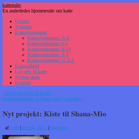
kattensliv
En anderledes hjemmeside om katte
Hop
Forside
til
Nyheder
indhold
Kattesygdomme
Kattesygdomme: A-E
Kattesygdomme: F-J
Kattesygdomme: K-O
Kattesygdomme: P-T
Kattesygdomme: U-AA
Katteadfærd
Lav selv til katte
Nyttige links
Kontakt
«
Bodystocking til Buffy
Røntgenbilleder af Shana-Mio´s tænder
»
Nyt projekt: Kiste til Shana-Mio
af
Toni
|
april 4, 2013
|
Nyheder