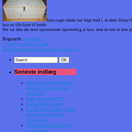
Som nogle måske har fulgt med i, så døde Shana-Mio
lave en lille kiste til hende.
Det var ikke det mest opmuntrende hjemmebyg at lave, men du kan se hele pr
Bogmærk
permalink
.
«
Bodystocking til Buffy
Røntgenbilleder af Shana-Mio´s tænder
»
Seneste indlæg
Har du svært ved at få
din kat til at spise sin
medicin?
katte og covid-19?
Katte-sikker altan
Kat fik akupunktur, laser
og kiropraktik mod
rygsmerter
25 adfærdsændringer
hos katten