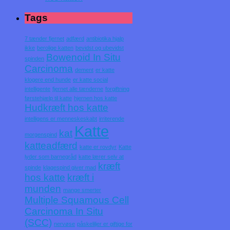
Tags
7 tænder fjernet
adfærd
antibiotika hjalp
ikke
berolige katten
bevidst og ubevidst
Bowenoid In Situ
spinden
Carcinoma
dement
er katte
klogere end hunde
er katte social
intelligente
fjernet alle tænderne
forgiftning
førstehjælp til katte
hjernen hos katte
Hudkræft hos katte
intelligens er menneskeskabt
irriterende
Katte
kat
morgenspind
katteadfærd
katte er rovdyr
Katte
lyder som barnegråd
katte lærer selv at
kræft
spinde
klagespind giver mad
hos katte
kræft i
munden
mange smerter
Multiple Squamous Cell
Carcinoma In Situ
(SCC)
nervøse
påskeliljer er giftige for