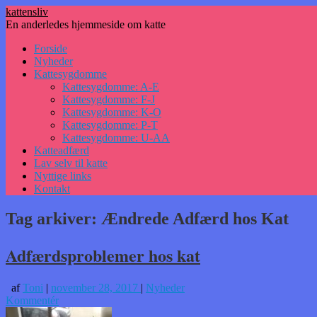
kattensliv
En anderledes hjemmeside om katte
Hop
Forside
til
Nyheder
indhold
Kattesygdomme
Kattesygdomme: A-E
Kattesygdomme: F-J
Kattesygdomme: K-O
Kattesygdomme: P-T
Kattesygdomme: U-AA
Katteadfærd
Lav selv til katte
Nyttige links
Kontakt
Tag arkiver:
Ændrede Adfærd hos Kat
Adfærdsproblemer hos kat
af
Toni
|
november 28, 2017
|
Nyheder
Kommentér