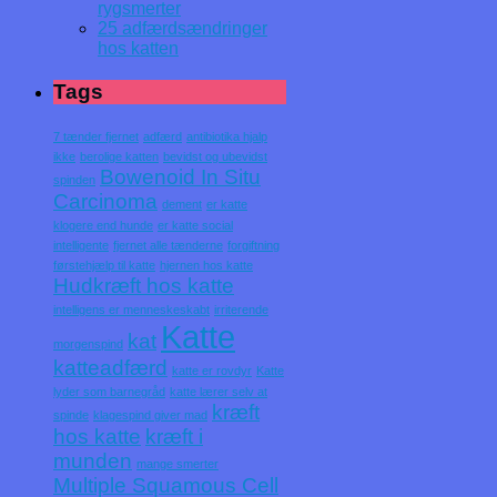
rygsmerter
25 adfærdsændringer
hos katten
Tags
7 tænder fjernet
adfærd
antibiotika hjalp
ikke
berolige katten
bevidst og ubevidst
Bowenoid In Situ
spinden
Carcinoma
dement
er katte
klogere end hunde
er katte social
intelligente
fjernet alle tænderne
forgiftning
førstehjælp til katte
hjernen hos katte
Hudkræft hos katte
intelligens er menneskeskabt
irriterende
Katte
kat
morgenspind
katteadfærd
katte er rovdyr
Katte
lyder som barnegråd
katte lærer selv at
kræft
spinde
klagespind giver mad
hos katte
kræft i
munden
mange smerter
Multiple Squamous Cell