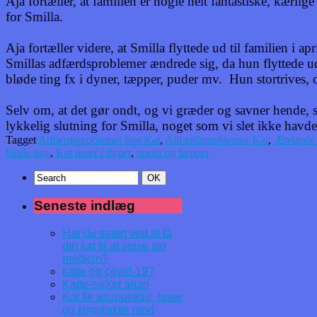
Aja fortæller, at familien er nogle helt fantastiske, kærl
for Smilla.
Aja fortæller videre, at Smilla flyttede ud til familien i a
Smillas adfærdsproblemer ændrede sig, da hun flyttede ud 
bløde ting fx i dyner, tæpper, puder mv. Hun stortrives, o
Selv om, at det gør ondt, og vi græder og savner hende, s
lykkelig slutning for Smilla, noget som vi slet ikke havde
Tagget
Adfærdsproblemer hos Kat
,
Adfærdsproblemer Kat
,
Ændrede 
bløde ting
,
Kat tisser i dyner
,
puder og tæpper
Seneste indlæg
Har du svært ved at få
din kat til at spise sin
medicin?
katte og covid-19?
Katte-sikker altan
Kat fik akupunktur, laser
og kiropraktik mod