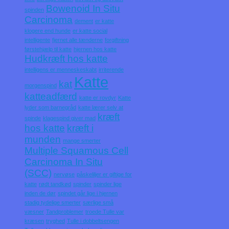
Bowenoid In Situ
spinden
Carcinoma
dement
er katte
klogere end hunde
er katte social
intelligente
fjernet alle tænderne
forgiftning
førstehjælp til katte
hjernen hos katte
Hudkræft hos katte
intelligens er menneskeskabt
irriterende
Katte
kat
morgenspind
katteadfærd
katte er rovdyr
Katte
lyder som barnegråd
katte lærer selv at
kræft
spinde
klagespind giver mad
hos katte
kræft i
munden
mange smerter
Multiple Squamous Cell
Carcinoma In Situ
(SCC)
nervøse
påskeliljer er giftige for
katte
rødt tandkød
spinder
spinder lige
inden de dør
spindet går lige i hjernen
stadig tydelige smerter
særlige små
væsner
Tandproblemer
troede Tulle var
kræsen
tryghed
Tulle i dobbeltsengen