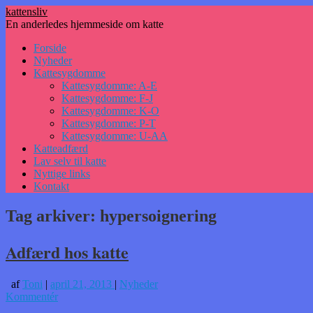
kattensliv
En anderledes hjemmeside om katte
Hop
Forside
til
Nyheder
indhold
Kattesygdomme
Kattesygdomme: A-E
Kattesygdomme: F-J
Kattesygdomme: K-O
Kattesygdomme: P-T
Kattesygdomme: U-AA
Katteadfærd
Lav selv til katte
Nyttige links
Kontakt
Tag arkiver:
hypersoignering
Adfærd hos katte
af
Toni
|
april 21, 2013
|
Nyheder
Kommentér