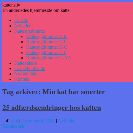
kattensliv
En anderledes hjemmeside om katte
Hop
Forside
til
Nyheder
indhold
Kattesygdomme
Kattesygdomme: A-E
Kattesygdomme: F-J
Kattesygdomme: K-O
Kattesygdomme: P-T
Kattesygdomme: U-AA
Katteadfærd
Lav selv til katte
Nyttige links
Kontakt
Tag arkiver:
Min kat har smerter
25 adfærdsændringer hos katten
af
Toni
|
december 6, 2017
|
Nyheder
Kommentér