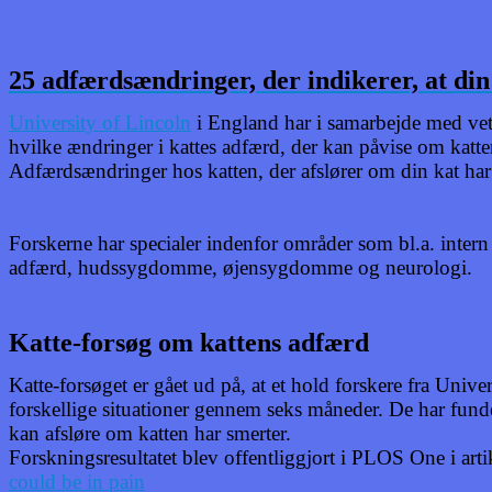
25 adfærdsændringer, der indikerer, at di
University of Lincoln
i England har i samarbejde med vete
hvilke ændringer i kattes adfærd, der kan påvise om katte
Adfærdsændringer hos katten, der afslører om din kat har
Forskerne har specialer indenfor områder som bl.a. intern
adfærd, hudssygdomme, øjensygdomme og neurologi.
Katte-forsøg om kattens adfærd
Katte-forsøget er gået ud på, at et hold forskere fra Unive
forskellige situationer gennem seks måneder. De har fund
kan afsløre om katten har smerter.
Forskningsresultatet blev offentliggjort i PLOS One i art
could be in pain