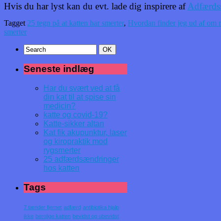
Hvis du har lyst kan du evt. lade dig inspirere af
Adfærds
Tagget
25 tegn på at katten har smerter
,
Hvordan finder jeg ud af om m
smerter
Seneste indlæg
Har du svært ved at få
din kat til at spise sin
medicin?
katte og covid-19?
Katte-sikker altan
Kat fik akupunktur, laser
og kiropraktik mod
rygsmerter
25 adfærdsændringer
hos katten
Tags
7 tænder fjernet
adfærd
antibiotika hjalp
ikke
berolige katten
bevidst og ubevidst