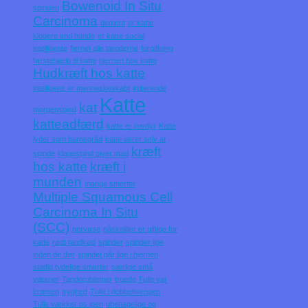
Bowenoid In Situ
spinden
Carcinoma
dement
er katte
klogere end hunde
er katte social
intelligente
fjernet alle tænderne
forgiftning
førstehjælp til katte
hjernen hos katte
Hudkræft hos katte
intelligens er menneskeskabt
irriterende
Katte
kat
morgenspind
katteadfærd
katte er rovdyr
Katte
lyder som barnegråd
katte lærer selv at
kræft
spinde
klagespind giver mad
hos katte
kræft i
munden
mange smerter
Multiple Squamous Cell
Carcinoma In Situ
(SCC)
nervøse
påskeliljer er giftige for
katte
rødt tandkød
spinder
spinder lige
inden de dør
spindet går lige i hjernen
stadig tydelige smerter
særlige små
væsner
Tandproblemer
troede Tulle var
kræsen
tryghed
Tulle i dobbeltsengen
Tulle vækker os igen
ubehagelige og