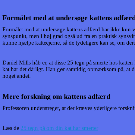
Formålet med at undersøge kattens adfær
Formålet med at undersøge kattens adfærd har ikke kun væ
synspunkt, men i høj grad også ud fra en praktisk synsvin
kunne hjælpe katteejerne, så de tydeligere kan se, om deres
Daniel Mills håb er, at disse 25 tegn på smerte hos katten 
kat har det dårligt. Han gør samtidig opmærksom på, at de
noget andet.
Mere forskning om kattens adfærd
Professoren understreger, at der kræves yderligere forskn
Læs de
25 tegn på om din kat har smerter