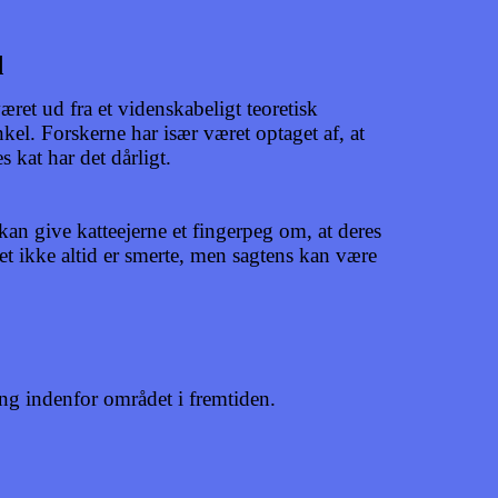
d
ret ud fra et videnskabeligt teoretisk
kel. Forskerne har især været optaget af, at
 kat har det dårligt.
kan give katteejerne et fingerpeg om, at deres
t ikke altid er smerte, men sagtens kan være
ing indenfor området i fremtiden.