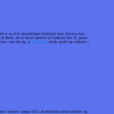
ft er en af de almindeligste kræfttyper katte desværre kan
nd af Buffy, der er blevet opereret for hudkræft den 24. januar.
lsen, viste det sig, at
Hudkræften
havde spredt sig voldsomt i
kræft i munden i januar 2013. Kræftknuden havde udviklet sig