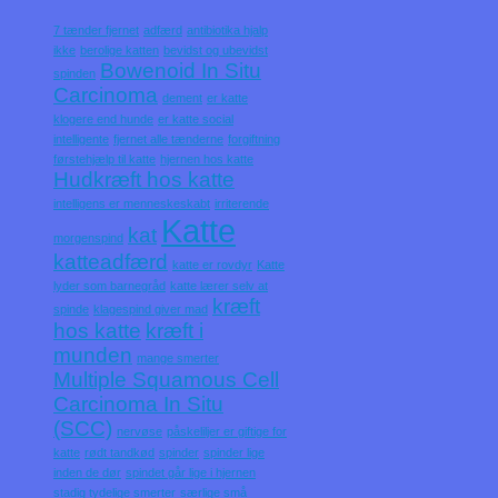
7 tænder fjernet
adfærd
antibiotika hjalp
ikke
berolige katten
bevidst og ubevidst
Bowenoid In Situ
spinden
Carcinoma
dement
er katte
klogere end hunde
er katte social
intelligente
fjernet alle tænderne
forgiftning
førstehjælp til katte
hjernen hos katte
Hudkræft hos katte
intelligens er menneskeskabt
irriterende
Katte
kat
morgenspind
katteadfærd
katte er rovdyr
Katte
lyder som barnegråd
katte lærer selv at
kræft
spinde
klagespind giver mad
hos katte
kræft i
munden
mange smerter
Multiple Squamous Cell
Carcinoma In Situ
(SCC)
nervøse
påskeliljer er giftige for
katte
rødt tandkød
spinder
spinder lige
inden de dør
spindet går lige i hjernen
stadig tydelige smerter
særlige små