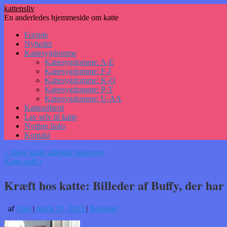
kattensliv
En anderledes hjemmeside om katte
Hop
Forside
til
Nyheder
indhold
Kattesygdomme
Kattesygdomme: A-E
Kattesygdomme: F-J
Kattesygdomme: K-O
Kattesygdomme: P-T
Kattesygdomme: U-AA
Katteadfærd
Lav selv til katte
Nyttige links
Kontakt
«
Døve katte udvikler supersyn
Katte-café
»
Kræft hos katte: Billeder af Buffy, der ha
af
Toni
|
marts 19, 2013
|
Nyheder