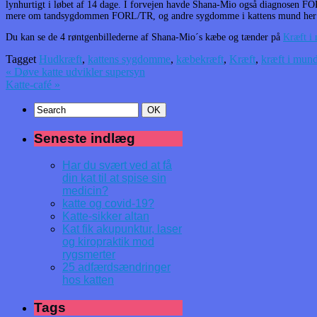
lynhurtigt i løbet af 14 dage. I forvejen havde Shana-Mio også diagnosen 
mere om tandsygdommen FORL/TR, og andre sygdomme i kattens mund he
Du kan se de 4 røntgenbillederne af Shana-Mio´s kæbe og tænder på
Kræft i 
Tagget
Hudkræft
,
kattens sygdomme
,
kæbekræft
,
Kræft
,
kræft i mun
«
Døve katte udvikler supersyn
Katte-café
»
Seneste indlæg
Har du svært ved at få
din kat til at spise sin
medicin?
katte og covid-19?
Katte-sikker altan
Kat fik akupunktur, laser
og kiropraktik mod
rygsmerter
25 adfærdsændringer
hos katten
Tags