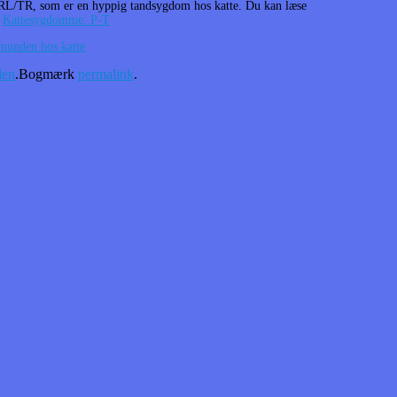
FORL/TR, som er en hyppig tandsygdom hos katte. Du kan læse
r
Kattesygdomme: P-T
munden hos katte
den
.
Bogmærk
permalink
.