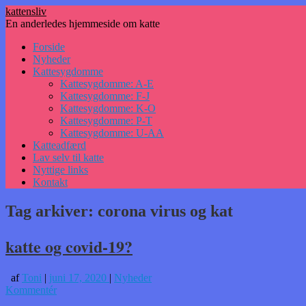
kattensliv
En anderledes hjemmeside om katte
Hop
Forside
til
Nyheder
indhold
Kattesygdomme
Kattesygdomme: A-E
Kattesygdomme: F-J
Kattesygdomme: K-O
Kattesygdomme: P-T
Kattesygdomme: U-AA
Katteadfærd
Lav selv til katte
Nyttige links
Kontakt
Tag arkiver:
corona virus og kat
katte og covid-19?
af
Toni
|
juni 17, 2020
|
Nyheder
Kommentér