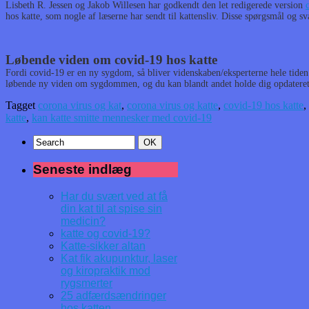
Lisbeth R. Jessen og Jakob Willesen har godkendt den let redigerede version
hos katte, som nogle af læserne har sendt til kattensliv. Disse spørgsmål og sva
Løbende viden om covid-19 hos katte
Fordi covid-19 er en ny sygdom, så bliver videnskaben/eksperterne hele tide
løbende ny viden om sygdommen, og du kan blandt andet holde dig opdatere
Tagget
corona virus og kat
,
corona virus og katte
,
covid-19 hos katte
,
katte
,
kan katte smitte mennesker med covid-19
Seneste indlæg
Har du svært ved at få
din kat til at spise sin
medicin?
katte og covid-19?
Katte-sikker altan
Kat fik akupunktur, laser
og kiropraktik mod
rygsmerter
25 adfærdsændringer
hos katten