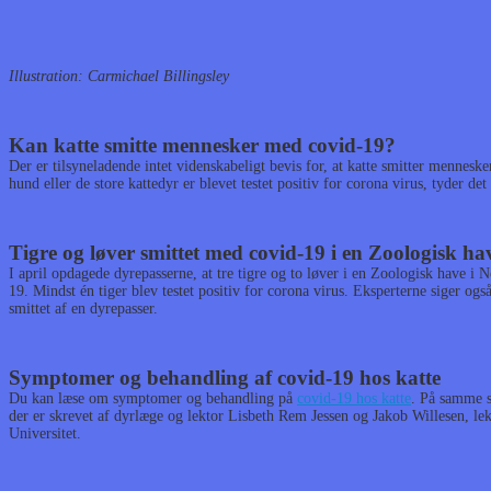
Illustration: Carmichael Billingsley
Kan katte smitte mennesker med covid-19?
Der er tilsyneladende intet videnskabeligt bevis for, at katte smitter mennesk
hund eller de store kattedyr er blevet testet positiv for corona virus, tyder det
Tigre og løver smittet med covid-19 i en Zoologisk h
I april opdagede dyrepasserne, at tre tigre og to løver i en Zoologisk have i
19. Mindst én tiger blev testet positiv for corona virus. Eksperterne siger ogs
smittet af en dyrepasser.
Symptomer og behandling af covid-19 hos katte
Du kan læse om symptomer og behandling på
covid-19 hos katte
. På samme si
der er skrevet af dyrlæge og lektor Lisbeth Rem Jessen og Jakob Willesen, l
Universitet.