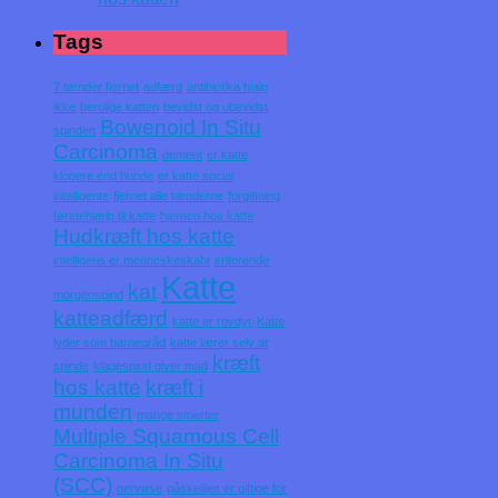
Tags
7 tænder fjernet
adfærd
antibiotika hjalp
ikke
berolige katten
bevidst og ubevidst
Bowenoid In Situ
spinden
Carcinoma
dement
er katte
klogere end hunde
er katte social
intelligente
fjernet alle tænderne
forgiftning
førstehjælp til katte
hjernen hos katte
Hudkræft hos katte
intelligens er menneskeskabt
irriterende
Katte
kat
morgenspind
katteadfærd
katte er rovdyr
Katte
lyder som barnegråd
katte lærer selv at
kræft
spinde
klagespind giver mad
hos katte
kræft i
munden
mange smerter
Multiple Squamous Cell
Carcinoma In Situ
(SCC)
nervøse
påskeliljer er giftige for