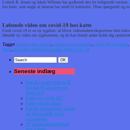
Lisbeth R. Jessen og Jakob Willesen har godkendt den let redigerede version
hos katte, som nogle af læserne har sendt til kattensliv. Disse spørgsmål og sva
Løbende viden om covid-19 hos katte
Fordi covid-19 er en ny sygdom, så bliver videnskaben/eksperterne hele tide
løbende ny viden om sygdommen, og du kan blandt andet holde dig opdatere
Tagget
corona virus og kat
,
corona virus og katte
,
covid-19 hos katte
,
katte
,
kan katte smitte mennesker med covid-19
Seneste indlæg
Har du svært ved at få
din kat til at spise sin
medicin?
katte og covid-19?
Katte-sikker altan
Kat fik akupunktur, laser
og kiropraktik mod
rygsmerter
25 adfærdsændringer
hos katten