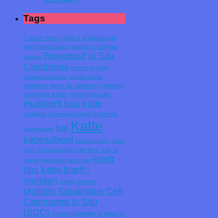
Tags
7 tænder fjernet
adfærd
antibiotika hjalp
ikke
berolige katten
bevidst og ubevidst
Bowenoid In Situ
spinden
Carcinoma
dement
er katte
klogere end hunde
er katte social
intelligente
fjernet alle tænderne
forgiftning
førstehjælp til katte
hjernen hos katte
Hudkræft hos katte
intelligens er menneskeskabt
irriterende
Katte
kat
morgenspind
katteadfærd
katte er rovdyr
Katte
lyder som barnegråd
katte lærer selv at
kræft
spinde
klagespind giver mad
hos katte
kræft i
munden
mange smerter
Multiple Squamous Cell
Carcinoma In Situ
(SCC)
nervøse
påskeliljer er giftige for