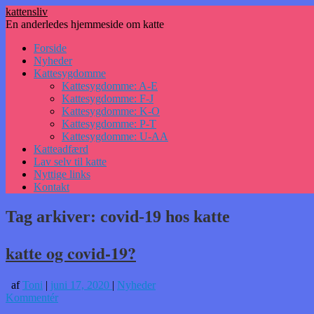
kattensliv
En anderledes hjemmeside om katte
Hop
Forside
til
Nyheder
indhold
Kattesygdomme
Kattesygdomme: A-E
Kattesygdomme: F-J
Kattesygdomme: K-O
Kattesygdomme: P-T
Kattesygdomme: U-AA
Katteadfærd
Lav selv til katte
Nyttige links
Kontakt
Tag arkiver:
covid-19 hos katte
katte og covid-19?
af
Toni
|
juni 17, 2020
|
Nyheder
Kommentér