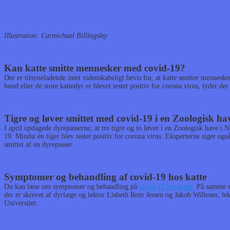
Illustration: Carmichael Billingsley
Kan katte smitte mennesker med covid-19?
Der er tilsyneladende intet videnskabeligt bevis for, at katte smitter mennesk
hund eller de store kattedyr er blevet testet positiv for corona virus, tyder det
Tigre og løver smittet med covid-19 i en Zoologisk h
I april opdagede dyrepasserne, at tre tigre og to løver i en Zoologisk have i
19. Mindst én tiger blev testet positiv for corona virus. Eksperterne siger ogs
smittet af en dyrepasser.
Symptomer og behandling af covid-19 hos katte
Du kan læse om symptomer og behandling på
covid-19 hos katte
. På samme si
der er skrevet af dyrlæge og lektor Lisbeth Rem Jessen og Jakob Willesen, l
Universitet.