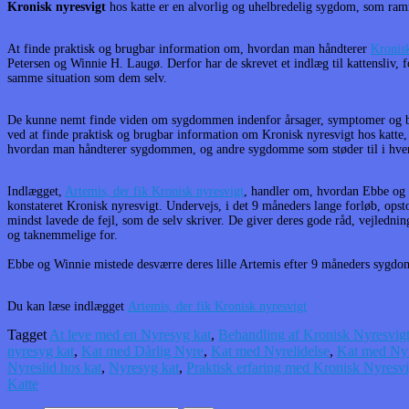
Kronisk nyresvigt
hos katte er en alvorlig og uhelbredelig sygdom, som ramm
At finde praktisk og brugbar information om, hvordan man håndterer
Kronisk
Petersen og Winnie H. Laugø. Derfor har de skrevet et indlæg til kattensliv, 
samme situation som dem selv.
De kunne nemt finde viden om sygdommen indenfor årsager, symptomer og be
ved at finde praktisk og brugbar information om Kronisk nyresvigt hos katte
hvordan man håndterer sygdommen, og andre sygdomme som støder til i hve
Indlægget,
Artemis, der fik Kronisk nyresvigt
, handler om, hvordan Ebbe og W
konstateret Kronisk nyresvigt. Undervejs, i det 9 måneders lange forløb, opsto
mindst lavede de fejl, som de selv skriver.
De giver deres gode råd, vejledning
og taknemmelige for.
Ebbe og Winnie mistede desværre deres lille Artemis efter 9 måneders sygdo
Du kan læse indlægget
Artemis, der fik Kronisk nyresvigt
Tagget
At leve med en Nyresyg kat
,
Behandling af Kronisk Nyresvigt
nyresyg kat
,
Kat med Dårlig Nyre
,
Kat med Nyrelidelse
,
Kat med Ny
Nyreslid hos kat
,
Nyresyg kat
,
Praktisk erfaring med Kronisk Nyresvi
Katte