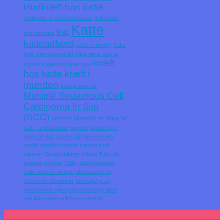
Hudkræft hos katte
intelligens er menneskeskabt
irriterende
Katte
kat
morgenspind
katteadfærd
katte er rovdyr
Katte
lyder som barnegråd
katte lærer selv at
kræft
spinde
klagespind giver mad
hos katte
kræft i
munden
mange smerter
Multiple Squamous Cell
Carcinoma In Situ
(SCC)
nervøse
påskeliljer er giftige for
katte
rødt tandkød
spinder
spinder lige
inden de dør
spindet går lige i hjernen
stadig tydelige smerter
særlige små
væsner
Tandproblemer
troede Tulle var
kræsen
tryghed
Tulle i dobbeltsengen
Tulle vækker os igen
ubehagelige og
stressede situationer
ubehageligt og
insisterende spind
videnskabelige facts
ville ikke spise
voldsomt vægttab