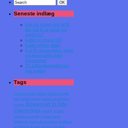
Seneste indlæg
Har du svært ved at få
din kat til at spise sin
medicin?
katte og covid-19?
Katte-sikker altan
Kat fik akupunktur, laser
og kiropraktik mod
rygsmerter
25 adfærdsændringer
hos katten
Tags
7 tænder fjernet
adfærd
antibiotika hjalp
ikke
berolige katten
bevidst og ubevidst
Bowenoid In Situ
spinden
Carcinoma
dement
er katte
klogere end hunde
er katte social
intelligente
fjernet alle tænderne
forgiftning
førstehjælp til katte
hjernen hos katte