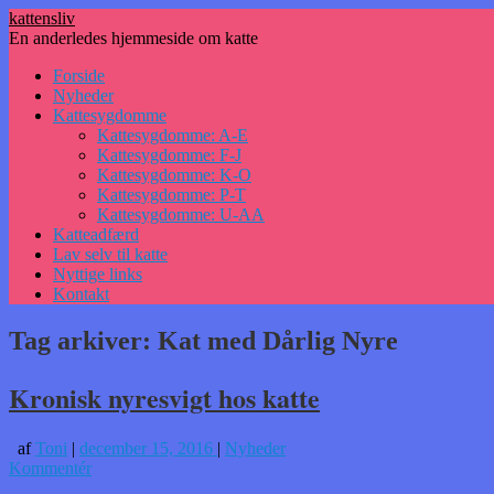
kattensliv
En anderledes hjemmeside om katte
Hop
Forside
til
Nyheder
indhold
Kattesygdomme
Kattesygdomme: A-E
Kattesygdomme: F-J
Kattesygdomme: K-O
Kattesygdomme: P-T
Kattesygdomme: U-AA
Katteadfærd
Lav selv til katte
Nyttige links
Kontakt
Tag arkiver:
Kat med Dårlig Nyre
Kronisk nyresvigt hos katte
af
Toni
|
december 15, 2016
|
Nyheder
Kommentér