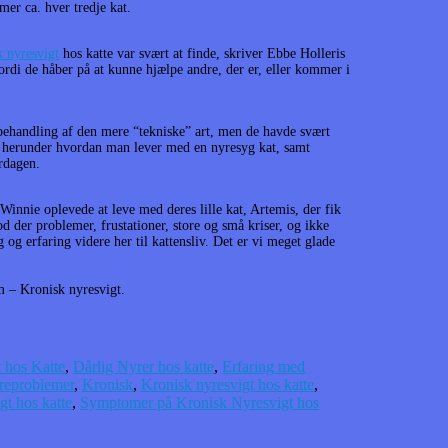
er ca. hver tredje kat.
 nyresvigt
hos katte var svært at finde, skriver Ebbe Holleris
fordi de håber på at kunne hjælpe andre, der er, eller kommer i
handling af den mere “tekniske” art, men de havde svært
, herunder hvordan man lever med en nyresyg kat, samt
rdagen.
innie oplevede at leve med deres lille kat, Artemis, der fik
d der problemer, frustationer, store og små kriser, og ikke
 og erfaring videre her til kattensliv. Det er vi meget glade
m – Kronisk nyresvigt.
 hos Katte
,
Dårlig Nyrer hos katte
,
Erfaring med
reproblemer
,
Kronisk
,
Kronisk nyresvigt hos katte
,
gt hos katte
,
Symptomer på Kronisk Nyresvigt hos