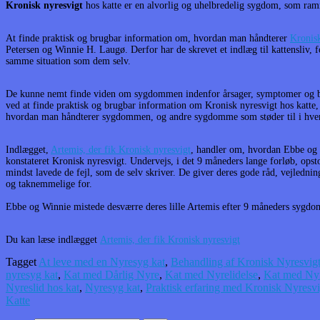
Kronisk nyresvigt
hos katte er en alvorlig og uhelbredelig sygdom, som ramm
At finde praktisk og brugbar information om, hvordan man håndterer
Kronisk
Petersen og Winnie H. Laugø. Derfor har de skrevet et indlæg til kattensliv, 
samme situation som dem selv.
De kunne nemt finde viden om sygdommen indenfor årsager, symptomer og be
ved at finde praktisk og brugbar information om Kronisk nyresvigt hos katte
hvordan man håndterer sygdommen, og andre sygdomme som støder til i hve
Indlægget,
Artemis, der fik Kronisk nyresvigt
, handler om, hvordan Ebbe og W
konstateret Kronisk nyresvigt. Undervejs, i det 9 måneders lange forløb, opsto
mindst lavede de fejl, som de selv skriver.
De giver deres gode råd, vejledning
og taknemmelige for.
Ebbe og Winnie mistede desværre deres lille Artemis efter 9 måneders sygdo
Du kan læse indlægget
Artemis, der fik Kronisk nyresvigt
Tagget
At leve med en Nyresyg kat
,
Behandling af Kronisk Nyresvigt
nyresyg kat
,
Kat med Dårlig Nyre
,
Kat med Nyrelidelse
,
Kat med Ny
Nyreslid hos kat
,
Nyresyg kat
,
Praktisk erfaring med Kronisk Nyresvi
Katte