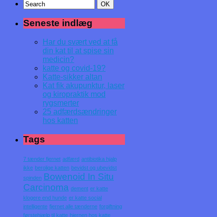
Seneste indlæg
Har du svært ved at få
din kat til at spise sin
medicin?
katte og covid-19?
Katte-sikker altan
Kat fik akupunktur, laser
og kiropraktik mod
rygsmerter
25 adfærdsændringer
hos katten
Tags
7 tænder fjernet
adfærd
antibiotika hjalp
ikke
berolige katten
bevidst og ubevidst
Bowenoid In Situ
spinden
Carcinoma
dement
er katte
klogere end hunde
er katte social
intelligente
fjernet alle tænderne
forgiftning
førstehjælp til katte
hjernen hos katte