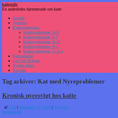
kattensliv
En anderledes hjemmeside om katte
Hop
Forside
til
Nyheder
indhold
Kattesygdomme
Kattesygdomme: A-E
Kattesygdomme: F-J
Kattesygdomme: K-O
Kattesygdomme: P-T
Kattesygdomme: U-AA
Katteadfærd
Lav selv til katte
Nyttige links
Kontakt
Tag arkiver:
Kat med Nyreproblemer
Kronisk nyresvigt hos katte
af
Toni
|
december 15, 2016
|
Nyheder
Kommentér