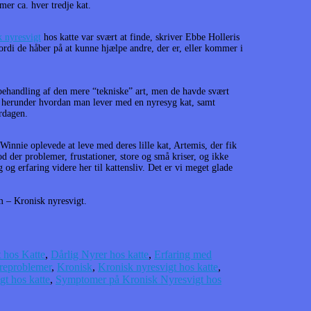
er ca. hver tredje kat.
 nyresvigt
hos katte var svært at finde, skriver Ebbe Holleris
fordi de håber på at kunne hjælpe andre, der er, eller kommer i
handling af den mere “tekniske” art, men de havde svært
, herunder hvordan man lever med en nyresyg kat, samt
rdagen.
innie oplevede at leve med deres lille kat, Artemis, der fik
d der problemer, frustationer, store og små kriser, og ikke
 og erfaring videre her til kattensliv. Det er vi meget glade
m – Kronisk nyresvigt.
 hos Katte
,
Dårlig Nyrer hos katte
,
Erfaring med
reproblemer
,
Kronisk
,
Kronisk nyresvigt hos katte
,
gt hos katte
,
Symptomer på Kronisk Nyresvigt hos