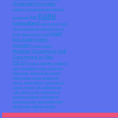
Hudkræft hos katte
intelligens er menneskeskabt
irriterende
Katte
kat
morgenspind
katteadfærd
katte er rovdyr
Katte
lyder som barnegråd
katte lærer selv at
kræft
spinde
klagespind giver mad
hos katte
kræft i
munden
mange smerter
Multiple Squamous Cell
Carcinoma In Situ
(SCC)
nervøse
påskeliljer er giftige for
katte
rødt tandkød
spinder
spinder lige
inden de dør
spindet går lige i hjernen
stadig tydelige smerter
særlige små
væsner
Tandproblemer
troede Tulle var
kræsen
tryghed
Tulle i dobbeltsengen
Tulle vækker os igen
ubehagelige og
stressede situationer
ubehageligt og
insisterende spind
videnskabelige facts
ville ikke spise
voldsomt vægttab